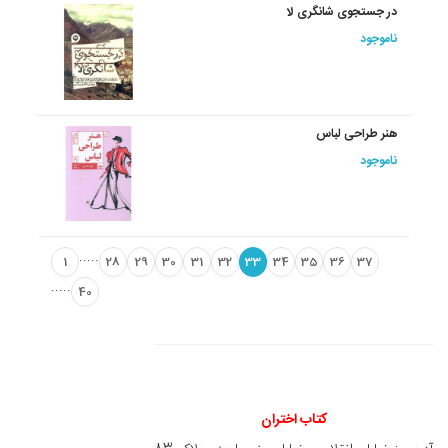
در جستجوی شانگری لا
ناموجود
هنر طراحی لباس
ناموجود
.....
1
28
29
30
31
32
33
34
35
36
37
.....
40
کتاب اختران