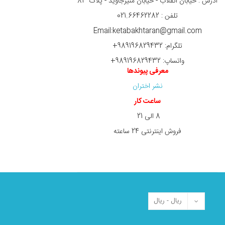
آدرس : خیابان انقلاب - خیابان منیرجاوید - پلاک 83
تلفن : 021.66462282
Email:ketabakhtaran@gmail.com
تلگرام: 989196829432+
واتساپ: 989196829432+
معرفی پیوندها
نشر اختران
ساعت کار
8 الی 21
فروش اینترنتی 24 ساعته