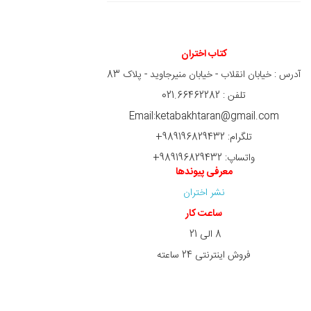
کتاب اختران
آدرس : خیابان انقلاب - خیابان منیرجاوید - پلاک 83
تلفن : 021.66462282
Email:ketabakhtaran@gmail.com
تلگرام: 989196829432+
واتساپ: 989196829432+
معرفی پیوندها
نشر اختران
ساعت کار
8 الی 21
فروش اینترنتی 24 ساعته