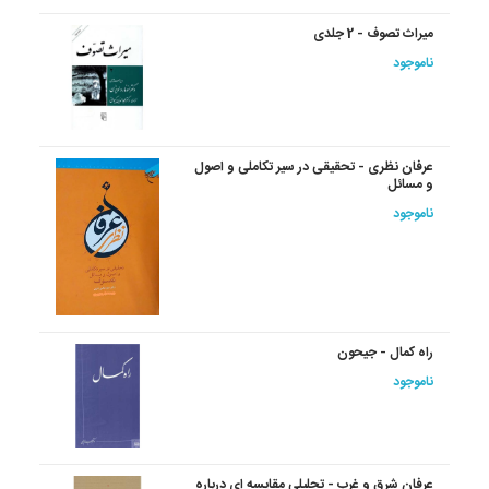
میراث‏ تصوف‏ - 2 جلدی
ناموجود
عرفان‏ نظری‏ - تحقیقی در سیر تکاملی و اصول
و مسائل
ناموجود
راه‏ کمال‏ - جیحون
ناموجود
عرفان‏ شرق‏ و‏ غرب‏ - تحلیلی مقایسه ای درباره