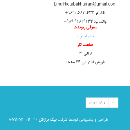
Email:ketabakhtaran@gmail.com
تلگرام: 989196829432+
واتساپ: 989196829432+
معرفی پیوندها
نشر اختران
ساعت کار
8 الی 21
فروش اینترنتی 24 ساعته
طراحی و پشتیبانی توسط شرکت
نیک برازش
Version 11.14.36