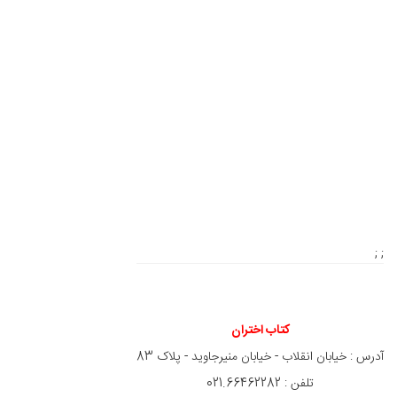
; ;
کتاب اختران
آدرس : خیابان انقلاب - خیابان منیرجاوید - پلاک 83
تلفن : 021.66462282