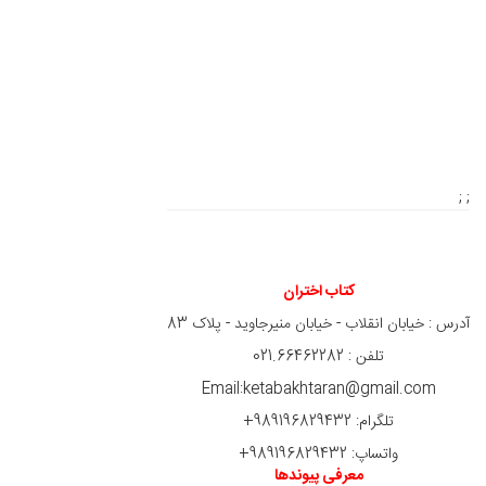
; ;
کتاب اختران
آدرس : خیابان انقلاب - خیابان منیرجاوید - پلاک 83
تلفن : 021.66462282
Email:ketabakhtaran@gmail.com
تلگرام: 989196829432+
واتساپ: 989196829432+
معرفی پیوندها