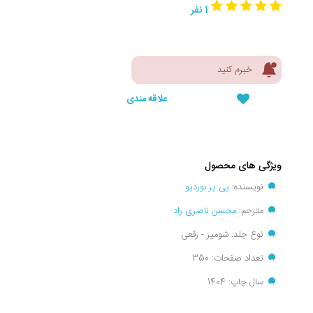
1 نفر
خبرم کنید
علاقه مندی
ویژگی های محصول
نویسنده:
پی یر بوردیو
مترجم:
محسن ناصری راد
نوع جلد: شومیز - رقعی
تعداد صفحات: 350
سال چاپ: 1404