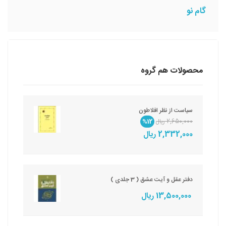
گام نو
محصولات هم گروه
سیاست از نظر افلاطون
2,650,000 ریال
%12
2,332,000 ریال
دفتر عقل‏ و آیت‏ عشق‏ ( 3 جلدی )
13,500,000 ریال