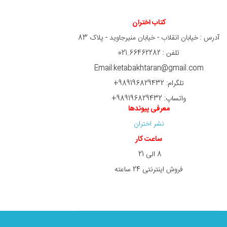
کتاب اختران
آدرس : خیابان انقلاب - خیابان منیرجاوید - پلاک 83
تلفن : 021.66462282
Email:ketabakhtaran@gmail.com
تلگرام: 989196829432+
واتساپ: 989196829432+
معرفی پیوندها
نشر اختران
ساعت کار
8 الی 21
فروش اینترنتی 24 ساعته