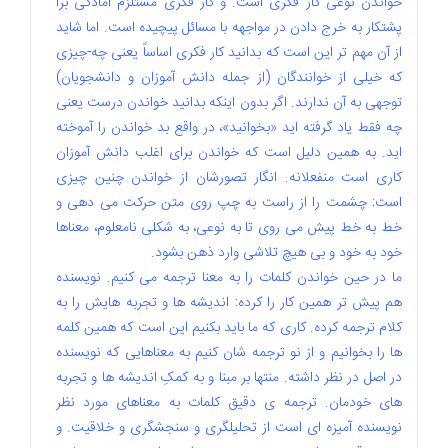
خواندن نوعی کار فکری است. و کار فکری مستلزم آمادگی برا
پشتکار به خرج دادن در مواجهه با مسائل پیچیده است. اما شاید
از آن مهم تر این است که بدانید کار فکری اساساً یعنی چه-چیزی
که خیلی از خوانندگان (از جمله دانش آموزان و دانشجویان)
توجهی به آن ندارند. اگر بدون اینکه بدانید خواندن درست یعنی
چه فقط یاد گرفته اید «بخوانید»، در واقع بد خواندن را آموخته
اید. به همین دلیل است که خواندن برای اغلب دانش آموزان
کاری است منفعلانه. انگار تصورشان از خواندن چنین چیزی
است: چشمت را از راست به چپ روی متن حرکت می دهی و
خط به خط پیش می روی تا به نوعی، به شکلی نامعلوم، معناها
خود به خود و بی هیچ تلاشی وارد ذهن بشود.
ما در حین خواندن کلمات را به معنا ترجمه می کنیم. نویسنده
هم پیش تر همین کار را کرده: اندیشه ها و تجربه هایش را به
کلام ترجمه کرده. کاری که ما باید بکنیم این است که همین کلمه
ها را بخوانیم و از نو ترجمه شان کنیم به معناهایی که نویسنده
در اصل در نظر داشته. منتها بر مبنا و به کمکِ اندیشه ها و تجربه
های خودمان. ترجمه ی دقیق کلمات به معناهای مورد نظر
نویسنده آمیزه ای است از تحلیلگری و سنجشگری و خلاقیت. و