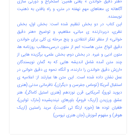
«هنر دقیق خواندن » یعنی همین: استخراج و دورنی سازی
آگاهانه ی معناهای مهمِ نهفته در متن، و راه یافتن به ذهنیت
نویسنده.
این کتاب در دو بخش تنظیم شده است: بخش اول، بخش
نظری، دربردارنده ی مبانی، مفاهیم، و توضیح «هنر دقیق
خوانی» از منظر تفکر انتقادی و پنج مرحله ی کلی برای خواندن
دقیق انواع متن هاست؛ اعم از متون درسی،مطالب روزنامه ها،
متون ادبی و غیره. در بخش دوم، بخش علمی، برگزیده هایی از
چند متن آمده شامل اندیشه هایی که به گمان نویسندگان
«ارزش دقیق خواندن را دارند»، و آنگاه نحوه ی دقیق خوانی در
عمل نشان داده شده است. این متن ها عبارتند از: اعلامیه ی
استقبال آمریکا (توماس جفرسن و دیگران)، نافرمانی مدنی (هنری
دیوید ثورو)، آمریکایی قرن نوزدهم (هنری استیل کاماگر)، هنر
عشق ورزیدن (اریک فروم)، باورهای نیندیشیده (مارک تواین)،
طغیان توده ها (خوزه ارتگا ئی گاست)، مرید راستین (اریک
هوفر) و مفهوم آموزش (جان هنری نیومن)