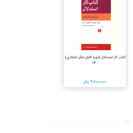
افزودن به سبد خرید
کتاب کار استدلال (دوره کامل تفکر انتقادی)
- 14
9,800,000 ریال
; ;