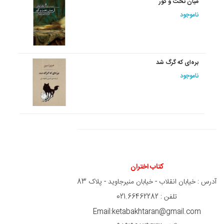
میان تخت و گور
ناموجود
بره‌ای که گرگ شد
ناموجود
کتاب اختران
آدرس : خیابان انقلاب - خیابان منیرجاوید - پلاک 83
تلفن : 021.66462282
Email:ketabakhtaran@gmail.com