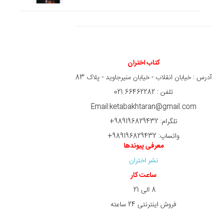
کتاب اختران
آدرس : خیابان انقلاب - خیابان منیرجاوید - پلاک 83
تلفن : 021.66462282
Email:ketabakhtaran@gmail.com
تلگرام: 989196829432+
واتساپ: 989196829432+
معرفی پیوندها
نشر اختران
ساعت کار
8 الی 21
فروش اینترنتی 24 ساعته