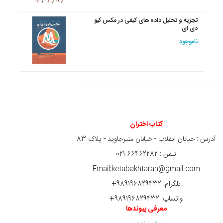
تجزیه و تحلیل داده های کیفی در مکس کیو
دی ای
ناموجود
کتاب اختران
آدرس : خیابان انقلاب - خیابان منیرجاوید - پلاک 83
تلفن : 021.66462282
Email:ketabakhtaran@gmail.com
تلگرام: 989196829432+
واتساپ: 989196829432+
معرفی پیوندها