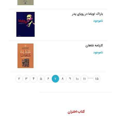
باراک اوباما در رویای پدر
ناموجود
کارنامه شاهان
ناموجود
.....
2
3
4
5
6
7
8
9
10
11
15
کتاب اختران