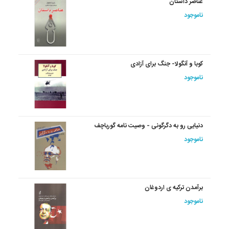
عناصر داستان‏
ناموجود
کوبا و آنگولا- جنگ برای آزادی
ناموجود
دنیایی رو به دگرگونی - وصیت نامه گورباچف
ناموجود
برآمدن ترکیه ی اردوغان
ناموجود