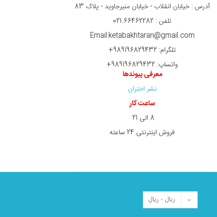
آدرس : خیابان انقلاب - خیابان منیرجاوید - پلاک 83
تلفن : 021.66462282
Email:ketabakhtaran@gmail.com
تلگرام: 989196829432+
واتساپ: 989196829432+
معرفی پیوندها
نشر اختران
ساعت کار
8 الی 21
فروش اینترنتی 24 ساعته