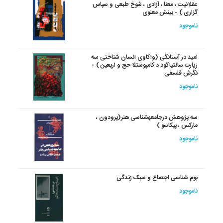
عقلانیت ، معنا ، آزادی ، شوخ طبعی و سپاس
گزاری ) - بینش معنوی
ناموجود
امید در آستانگی (واکاوی انسان شناختی سه
زیارت سانتیاگود د کامپوستلا حج و اربعین ) -
نگرش فلسفی
ناموجود
سه‏ پژوهش‏ درجامعه‏شناسی‏ هنر(پرودون ،
مارکس ، پیکاسو )
ناموجود
بوم شناسی اجتماع و سبک زندگی
ناموجود