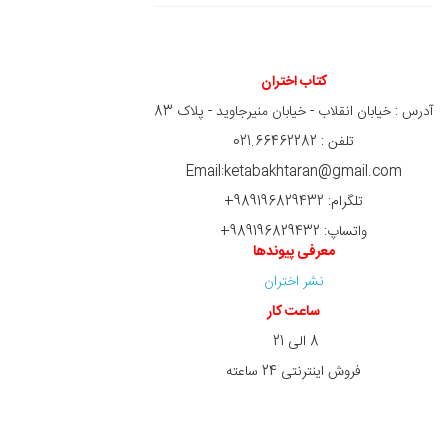
کتاب اختران
آدرس : خیابان انقلاب - خیابان منیرجاوید - پلاک 83
تلفن : 021.66462282
Email:ketabakhtaran@gmail.com
تلگرام: 989196829432+
واتساپ: 989196829432+
معرفی پیوندها
نشر اختران
ساعت کار
8 الی 21
فروش اینترنتی 24 ساعته